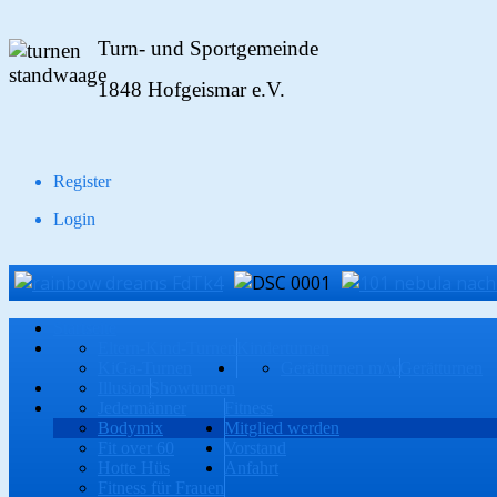
Turn- und Sportgemeinde
1848 Hofgeismar e.V.
Register
Login
Startseite
Eltern-Kind-Turnen
Kinderturnen
KiGa-Turnen
Gerätturnen m/w
Gerätturnen
Illusion
Showturnen
Jedermänner
Fitness
Bodymix
Mitglied werden
Fit over 60
Vorstand
Hotte Hüs
Anfahrt
Fitness für Frauen