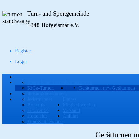
Turn- und Sportgemeinde
1848 Hofgeismar e.V.
Register
Login
Startseite
Eltern-Kind-Turnen
Kinderturnen
KiGa-Turnen
Gerätturnen m/w
Gerätturnen
Illusion
Showturnen
Jedermänner
Fitness
Bodymix
Mitglied werden
Fit over 60
Vorstand
Hotte Hüs
Anfahrt
Fitness für Frauen
Gerätturnen 