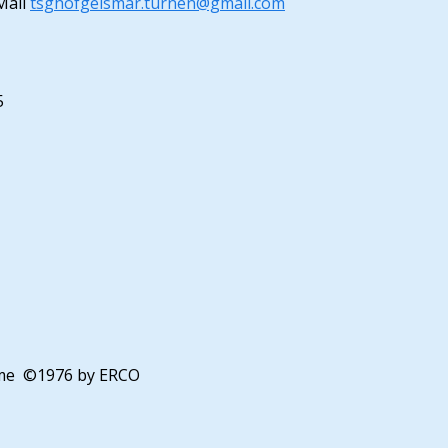
Mail
tsghofgeismar.turnen@gmail.com
5
amme ©1976 by ERCO